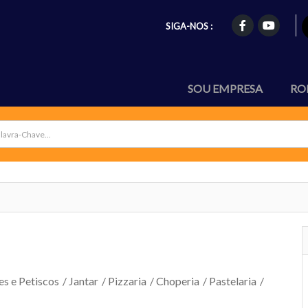
SIGA-NOS :
SOU EMPRESA
RO
es e Petiscos
/
Jantar
/
Pizzaria
/
Choperia
/
Pastelaria
/