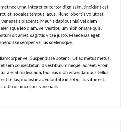
met nec urna. Integer eu tortor dignissim, tincidunt est
 arcu et, sodales tempus lacus. Nunc lobortis volutpat
 venenatis placerat. Mauris dapibus nisi vel diam
celerisque leo diam, vel vestibulum nibh ornare quis.
entum sit amet, sagittis vitae justo. Maecenas eget
spendisse semper varius scelerisque.
llamcorper vel. Suspendisse potenti. Ut ac metus metus.
et sem consectetur, id vestibulum neque laoreet. Proin
itur a erat malesuada, facilisis nibh vitae, dapibus tellus.
t tellus, molestie ac vulputate in, lobortis vitae est.
et odio ullamcorper venenatis.