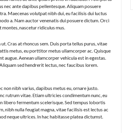
acus nec ante dapibus pellentesque. Aliquam posuere
ra. Maecenas volutpat nibh dui, eu facilisis dui luctus
ommodo a. Nam auctor venenatis dui posuere dictum. Orci
t montes, nascetur ridiculus mus.
 ut. Cras at rhoncus sem. Duis porta tellus purus, vitae
attis metus, eu porttitor metus ullamcorper ac. Quisque
unt augue. Aenean ullamcorper vehicula est in egestas.
Aliquam sed hendrerit lectus, nec faucibus lorem.
c non nibh varius, dapibus metus eu, ornare justo.
nc rutrum vitae. Etiam ultricies condimentum nunc, eu
 in libero fermentum scelerisque. Sed tempus lobortis
 nibh nulla feugiat magna, vitae facilisis est lectus ac
mod neque ultrices. In hac habitasse platea dictumst.