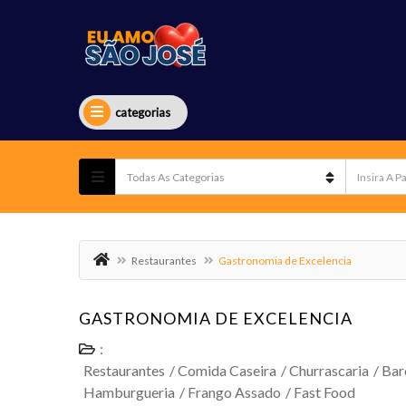
categorias
Restaurantes
Gastronomia de Excelencia
GASTRONOMIA DE EXCELENCIA
:
Restaurantes
/
Comida Caseira
/
Churrascaria
/
Bar
Hamburgueria
/
Frango Assado
/
Fast Food