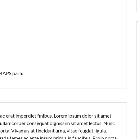
 MAPS para:
c erat imperdiet finibus. Lorem ipsum dolor sit amet,
a ullamcorper consequat dignissim sit amet lectus. Nunc
orta. Vivamus at tincidunt urna, vitae feugiat ligula.
ada fames ac ante ipsum primis in faucibus. Proin porta