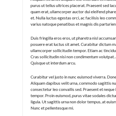
purus ut tellus ultrices placerat. Praesent sed l
quam erat, ullamcorper auctor dui eleifend pharet
et. Nulla luctus egestas orci, ac facilisis leo c
varius natoque penatibus et magnis dis parturien
Duis fringilla eros eros, ut pharetra nisl accumsan
posuere erat luctus sit amet. Curabitur dictum m
ullamcorper sollicitudin tempor. Etiam ac tincid
Cras sollicitudin nisi non condimentum volutpat. 
Quisque ut interdum arcu.
Curabitur vel justo in nunc euismod viverra. Done
Aliquam dapibus velit urna, commodo sagittis nu
consectetur leo convallis sed. Praesent et neque
tempor. Proin euismod, purus vitae sodales dictum,
ligula. Ut sagittis urna non dolor tempus, at euis
Nunc et pellentesque mi.