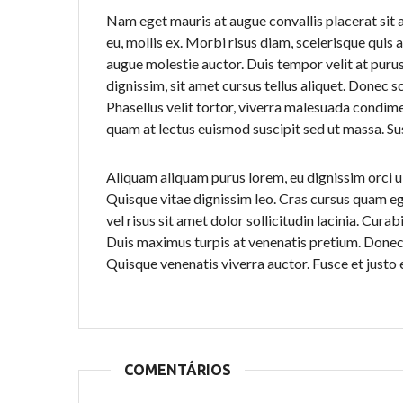
Nam eget mauris at augue convallis placerat sit a
eu, mollis ex. Morbi risus diam, scelerisque quis
augue molestie auctor. Duis tempor velit at purus
dignissim, sit amet cursus tellus aliquet. Donec s
Phasellus velit tortor, viverra malesuada condim
quam at lectus euismod suscipit sed ut massa. Su
Aliquam aliquam purus lorem, eu dignissim orci u
Quisque vitae dignissim leo. Cras cursus quam eg
vel risus sit amet dolor sollicitudin lacinia. Curab
Duis maximus turpis at venenatis pretium. Donec es
Quisque venenatis viverra auctor. Fusce et justo 
COMENTÁRIOS