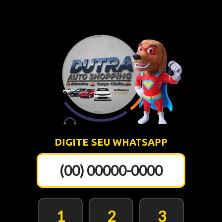
DIGITE SEU WHATSAPP
(00) 00000-0000
1
2
3