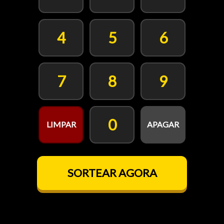
4
5
6
7
8
9
0
LIMPAR
APAGAR
SORTEAR AGORA
PUXE A ALAVANCA!